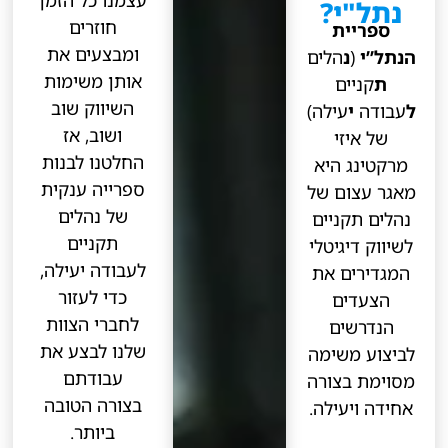
נתל"י?
חוזרים
ספריית
ומבצעים את
הנתל”י
(
נ
הלים
אותן משימות
ת
קניים
השיווק שוב
ל
עבודה
י
עילה)
ושוב, אז
של איזי
החלטנו לבנות
מרקטינג היא
ספרייה ענקית
מאגר עצום של
של נהלים
נהלים תקניים
תקניים
לשיווק דיגיטלי
לעבודה יעילה,
המגדירים את
כדי לעזור
הצעדים
לחברי הצוות
הנדרשים
שלנו לבצע את
לביצוע משימה
עבודתם
מסוימת בצורה
בצורה הטובה
אחידה ויעילה.
ביותר.