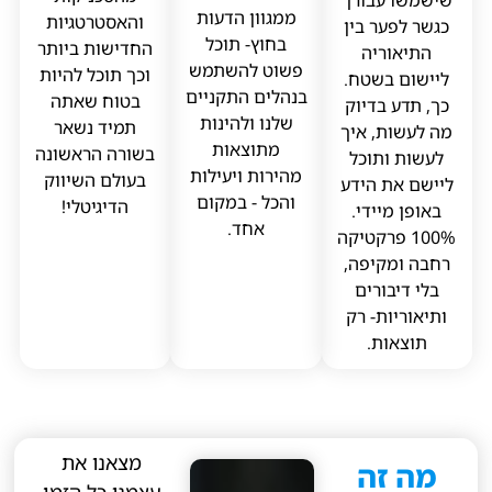
ממגוון הדעות
והאסטרטגיות
כגשר לפער בין
בחוץ- תוכל
החדישות ביותר
התיאוריה
פשוט להשתמש
וכך תוכל להיות
ליישום בשטח.
בנהלים התקניים
בטוח שאתה
כך, תדע בדיוק
שלנו ולהינות
תמיד נשאר
מה לעשות, איך
מתוצאות
בשורה הראשונה
לעשות ותוכל
מהירות ויעילות
בעולם השיווק
ליישם את הידע
והכל - במקום
הדיגיטלי!
באופן מיידי.
אחד.
100% פרקטיקה
רחבה ומקיפה,
בלי דיבורים
ותיאוריות- רק
תוצאות.
מצאנו את
מה זה
עצמנו כל הזמן