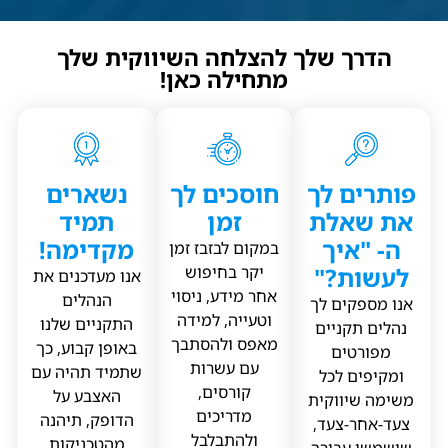
הדרך שלך להצלחה השיווקית שלך
מתחילה כאן!
פותרים לך
חוסכים לך
נשארים
את שאלת
זמן
תמיד
ה- "איך
מקדימה!
במקום לבזבז זמן
לעשות?"
יקר בחיפוש
אנו מעדכנים את
אחר מידע, ניסוי
הנהלים
אנו מספקים לך
וטעייה, למידה
התקניים שלנו
נהלים תקניים
מאפס ולהסתבך
באופן קבוע, כך
מפורטים
עם עשרות
שתמיד תהיה עם
ומקיפים לכל
קורסים,
האצבע על
משימה שיווקית
מדריכים
הדופק, תיהנה
צעד-אחר-צעד,
ולהתבלבל
מהטכניקות
שישמשו עבורך