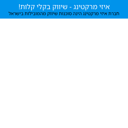
איזי מרקטינג - שיווק בקלי קלות!​
חברת איזי מרקטינג הינה סוכנות שיווק מהמובילות בישראל
שתעניק לך את היכולת להפוך למאסטר בדיגיטל בקלות
ולהיפטר מהצורך להשקיע המון זמן וכסף לשיווק העסק שלך
פרטי התקשרות
טלפון: 058-4130704
מייל:
sales@ez-marketing.co.il
יש לכם שאלה? השאירו לנו פרטים בטופס
ונחזור אליכם: