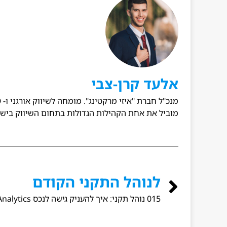
אלעד קרן-צבי
מנכ"ל חברת "איזי מרקטינג". מומחה לשיווק אורגני ו- SEO מעל 7 שנים ניסיון, משמש כיועץ שיווקי-אסטרטגי לחברות ועסקים.
מוביל את אחת הקהילות הגדולות בתחום השיווק בישר
לנוהל התקני הקודם
015 נוהל תקני: איך להעניק גישה לנכס Google Analytics שלך?